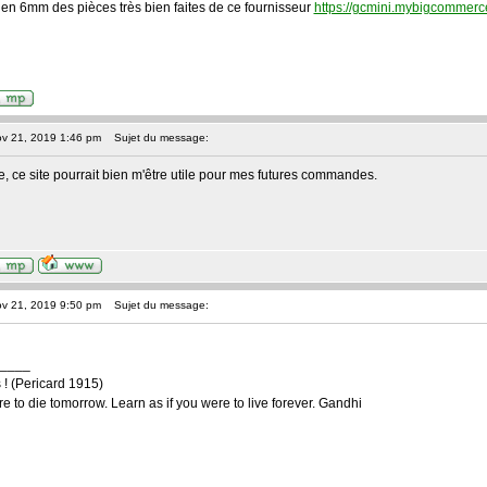
u en 6mm des pièces très bien faites de ce fournisseur
https://gcmini.mybigcommerc
ov 21, 2019 1:46 pm
Sujet du message:
, ce site pourrait bien m'être utile pour mes futures commandes.
ov 21, 2019 9:50 pm
Sujet du message:
____
 ! (Pericard 1915)
re to die tomorrow. Learn as if you were to live forever. Gandhi