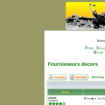
Bienve
FAQ
Rec
Profil
Fournisseurs decors
BlitzKrieg
Auteur
ytsack
Post� le: Jeu N
Capitaine