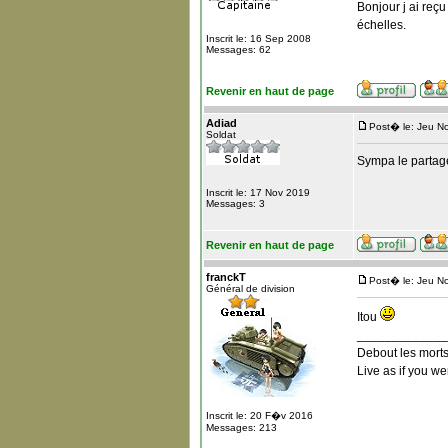
Bonjour j ai reç
échelles.
Inscrit le: 16 Sep 2008
Messages: 62
Revenir en haut de page
Adiad
Post� le: Jeu N
Soldat
Sympa le partage
Inscrit le: 17 Nov 2019
Messages: 3
Revenir en haut de page
franckT
Post� le: Jeu N
Général de division
Itou
_____________
Debout les morts
Live as if you we
Inscrit le: 20 F�v 2016
Messages: 213