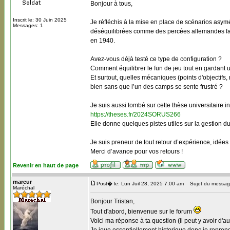
Bonjour à tous,
Inscrit le: 30 Juin 2025
Je réfléchis à la mise en place de scénarios asym
Messages: 1
déséquilibrées comme des percées allemandes fac
en 1940.
Avez-vous déjà testé ce type de configuration ?
Comment équilibrer le fun de jeu tout en gardant u
Et surtout, quelles mécaniques (points d'objectifs
bien sans que l’un des camps se sente frustré ?
Je suis aussi tombé sur cette thèse universitaire i
https://theses.fr/2024SORUS266
Elle donne quelques pistes utiles sur la gestion 
Je suis preneur de tout retour d’expérience, idées
Merci d’avance pour vos retours !
Revenir en haut de page
marcur
Post� le: Lun Juil 28, 2025 7:00 am
Sujet du messag
Maréchal
Bonjour Tristan,
Tout d'abord, bienvenue sur le forum
Voici ma réponse à ta question (il peut y avoir d'au