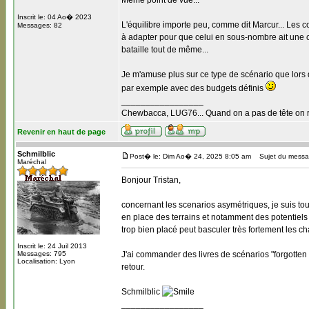
Même point de vue...
Inscrit le: 04 Ao� 2023
L'équilibre importe peu, comme dit Marcur... Les co
Messages: 82
à adapter pour que celui en sous-nombre ait une 
bataille tout de même...
Je m'amuse plus sur ce type de scénario que lors 
par exemple avec des budgets définis
_________________
Chewbacca, LUG76... Quand on a pas de tête on re
Revenir en haut de page
Schmilblic
Post� le: Dim Ao� 24, 2025 8:05 am
Sujet du messa
Maréchal
Bonjour Tristan,
concernant les scenarios asymétriques, je suis tout
en place des terrains et notamment des potentiels 
trop bien placé peut basculer très fortement les c
Inscrit le: 24 Juil 2013
Messages: 795
J'ai commander des livres de scénarios "forgotten
Localisation: Lyon
retour.
Schmilblic
_________________