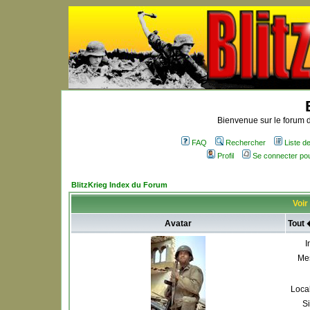
Bienvenue sur le forum d
FAQ
Rechercher
Liste 
Profil
Se connecter po
BlitzKrieg Index du Forum
Voir 
Avatar
Tout 
I
Me
Local
S