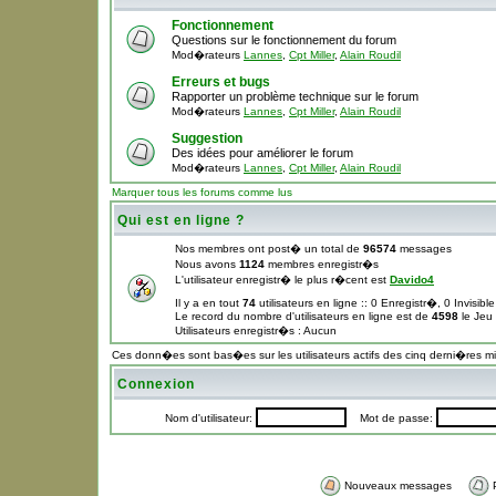
Fonctionnement
Questions sur le fonctionnement du forum
Mod�rateurs
Lannes
,
Cpt Miller
,
Alain Roudil
Erreurs et bugs
Rapporter un problème technique sur le forum
Mod�rateurs
Lannes
,
Cpt Miller
,
Alain Roudil
Suggestion
Des idées pour améliorer le forum
Mod�rateurs
Lannes
,
Cpt Miller
,
Alain Roudil
Marquer tous les forums comme lus
Qui est en ligne ?
Nos membres ont post� un total de
96574
messages
Nous avons
1124
membres enregistr�s
L'utilisateur enregistr� le plus r�cent est
Davido4
Il y a en tout
74
utilisateurs en ligne :: 0 Enregistr�, 0 Invisib
Le record du nombre d'utilisateurs en ligne est de
4598
le Jeu
Utilisateurs enregistr�s : Aucun
Ces donn�es sont bas�es sur les utilisateurs actifs des cinq derni�res m
Connexion
Nom d'utilisateur:
Mot de passe:
Nouveaux messages