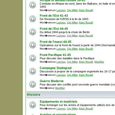
Afrique et Méditerrannée 39-43
Combats en Afrique du nord, dans les Balkans, en Italie et en
1943
Mod�rateurs
Lannes
,
Cpt Miller
,
Alain Roudil
Front de l'Est 41-43
De l'invasion de l'URSS à la fin de 1943
Mod�rateurs
Lannes
,
Cpt Miller
,
Alain Roudil
Front de l'Est 44-45
Du début 1944 jusqu'à la chute de Berlin
Mod�rateurs
Lannes
,
Cpt Miller
,
Alain Roudil
Front de l'ouest 44-45
Opérations sur le front de l'ouest à partir de 1944 (Normandie,
Mod�rateurs
Lannes
,
Cpt Miller
,
Alain Roudil
Front Pacifique 41-45
Pour discuter des batailles dans le Pacifique
Mod�rateurs
Lannes
,
Cpt Miller
,
Alain Roudil
,
MadMat
Campagne Stalingrad
Discussion à propos de la campagne organisée les 16-17 ju
Mod�rateurs
Lannes
,
Cpt Miller
,
Alain Roudil
Guerre Moderne
Pour discuter des conflits post seconde guerre mondiale (cor
Mod�rateur
MadMat
Histoire
Equipements et matériels
Pour échanger sur les armes et équipements utilisés lors d
Mod�rateurs
Lannes
,
Cpt Miller
,
Alain Roudil
Armées et organisations