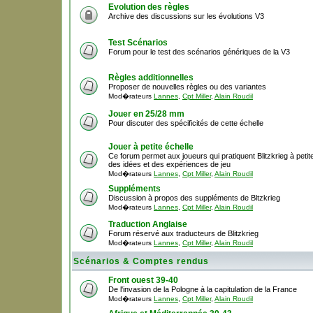
Evolution des règles
Archive des discussions sur les évolutions V3
Test Scénarios
Forum pour le test des scénarios génériques de la V3
Règles additionnelles
Proposer de nouvelles règles ou des variantes
Mod�rateurs
Lannes
,
Cpt Miller
,
Alain Roudil
Jouer en 25/28 mm
Pour discuter des spécificités de cette échelle
Jouer à petite échelle
Ce forum permet aux joueurs qui pratiquent Blitzkrieg à peti
des idées et des expériences de jeu
Mod�rateurs
Lannes
,
Cpt Miller
,
Alain Roudil
Suppléments
Discussion à propos des suppléments de Bltzkrieg
Mod�rateurs
Lannes
,
Cpt Miller
,
Alain Roudil
Traduction Anglaise
Forum réservé aux traducteurs de Blitzkrieg
Mod�rateurs
Lannes
,
Cpt Miller
,
Alain Roudil
Scénarios & Comptes rendus
Front ouest 39-40
De l'invasion de la Pologne à la capitulation de la France
Mod�rateurs
Lannes
,
Cpt Miller
,
Alain Roudil