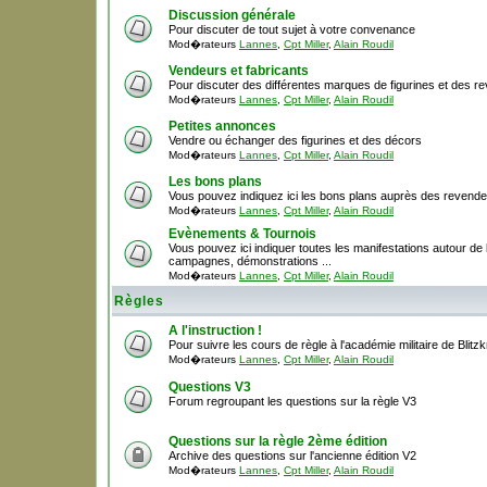
Discussion générale
Pour discuter de tout sujet à votre convenance
Mod�rateurs
Lannes
,
Cpt Miller
,
Alain Roudil
Vendeurs et fabricants
Pour discuter des différentes marques de figurines et des r
Mod�rateurs
Lannes
,
Cpt Miller
,
Alain Roudil
Petites annonces
Vendre ou échanger des figurines et des décors
Mod�rateurs
Lannes
,
Cpt Miller
,
Alain Roudil
Les bons plans
Vous pouvez indiquez ici les bons plans auprès des revende
Mod�rateurs
Lannes
,
Cpt Miller
,
Alain Roudil
Evènements & Tournois
Vous pouvez ici indiquer toutes les manifestations autour de la
campagnes, démonstrations ...
Mod�rateurs
Lannes
,
Cpt Miller
,
Alain Roudil
Règles
A l'instruction !
Pour suivre les cours de règle à l'académie militaire de Blitzk
Mod�rateurs
Lannes
,
Cpt Miller
,
Alain Roudil
Questions V3
Forum regroupant les questions sur la règle V3
Questions sur la règle 2ème édition
Archive des questions sur l'ancienne édition V2
Mod�rateurs
Lannes
,
Cpt Miller
,
Alain Roudil