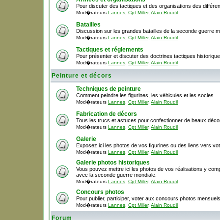
Pour discuter des tactiques et des organisations des différ
Mod�rateurs
Lannes
,
Cpt Miller
,
Alain Roudil
Batailles
Discussion sur les grandes batailles de la seconde guerre m
Mod�rateurs
Lannes
,
Cpt Miller
,
Alain Roudil
Tactiques et réglements
Pour présenter et discuter des doctrines tactiques historique
Mod�rateurs
Lannes
,
Cpt Miller
,
Alain Roudil
Peinture et décors
Techniques de peinture
Comment peindre les figurines, les véhicules et les socles
Mod�rateurs
Lannes
,
Cpt Miller
,
Alain Roudil
Fabrication de décors
Tous les trucs et astuces pour confectionner de beaux décor
Mod�rateurs
Lannes
,
Cpt Miller
,
Alain Roudil
Galerie
Exposez ici les photos de vos figurines ou des liens vers votr
Mod�rateurs
Lannes
,
Cpt Miller
,
Alain Roudil
Galerie photos historiques
Vous pouvez mettre ici les photos de vos réalisations y comp
avec la seconde guerre mondiale.
Mod�rateurs
Lannes
,
Cpt Miller
,
Alain Roudil
Concours photos
Pour publier, participer, voter aux concours photos mensuel
Mod�rateurs
Lannes
,
Cpt Miller
,
Alain Roudil
Forum