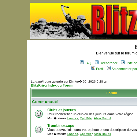
Bienvenue sur le forum d
FAQ
Rechercher
Liste 
Profil
Se connecter po
La date/heure actuelle est Dim Ao� 09, 2026 5:28 am
BlitzKrieg Index du Forum
Forum
Communauté
Clubs et joueurs
Pour rechercher un club ou des joueurs dans votre région.
Mod�rateurs
Lannes
,
Cpt Miller
,
Alain Roudil
Trombinoscope
Vous pouvez ici mettre votre photo et une description de vo
Mod�rateurs
Lannes
,
Cpt Miller
,
Alain Roudil